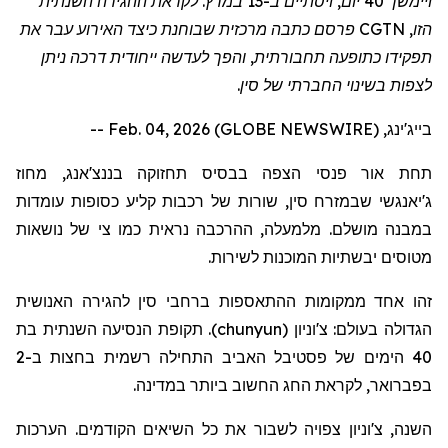
ויימשך 40 יום, ויסתיים ב-13 במרץ. לקראת ההגירה השנתית
הזו, CGTN
פרסם
כתבה מרכזית שבוחנת כיצד האירוע עבר את
תפקידו כתופע
ה תחבורתית
, והפך לעדשה ייחודית דרכה ניתן
לצפות בשינוי החברתי של סין.
בייג'ינג, Feb. 04, 2026 (GLOBE NEWSWIRE) --
תחת אור פנסי הצפה בבסיס תחזוקה
בננצ'אנג
, מחוז
ג'יאנגשי
שבמזרח סין, שורות של רכבות קליע כסופות עומדות
במבנה מושלם. מלמעלה, ההרכבה נראית כמו צי של נושאות
מטוסים יבשתיות המוכנות לשירות.
זהו אחד
ממקומות ההתאספות
ברחבי סין להגירה האנושית
הגדולה בעולם:
צ'וניון
(
chunyun
)
. תקופת הנסיעה השנתית בת
40 הימים של פסטיבל האביב
התחילה
רשמית בחצות ב-2
בפברואר, לקראת החג החשוב ביותר במדינה.
השנה,
צ'וניון
צפויה לשבור את כל השיאים הקודמים. הערכות