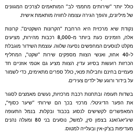
כולל יותר "שירותים מחממי לב" המותאמים לצרכים המגוונים
של מיליונים, והופך הגירה עצומה לחוויה מותאמת אישית.
נקודת שיא מרכזית היא הרחבת "הקרונות השקטים". קרונות
אלה, הזמינים כעת ביותר מ-8,000 רכבות מהירות, מציעים
מקלט לנוסעים המחפשים נסיעה שלווה. עוצמת השידור מוגבלת
ל-40 אחוז, ואנשי הצוות מספקים שירות "שקט", המחליף
הכרזות רועשות בסיוע עדין. הצוות מציע גם אטמי אוזניים חד
פעמיים בחינם וחבילות
פנאי
, כולל ספר
ים מתאימים
, כדי לשמור
על בידור ורוגע של ילדים צעירים.
בשדות תעופה ובתחנות רכבת מרכזיות, נעשים מאמצים לסגור
את הפער הדיגיטלי. מרכזי בכך הם שירותי "שיער כסוף",
המאפשרים לקשישים לנסוע בכבוד ובקלות. בנמל התעופה
שיג'יאג'ואנג
בצפון סין, למשל, נוסעים בני 80 ומעלה נהנים
מעדיפות בצ'ק-אין ובעלייה למטוס.