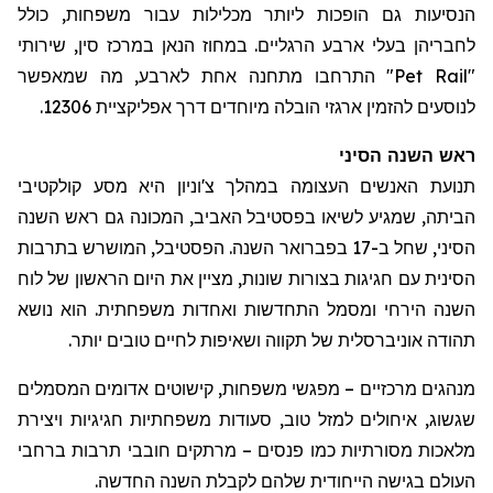
הנסיעות גם הופכות ליותר מכלילות עבור משפחות, כולל
ל
חבריהן בעלי ארבע הרגליים. במחוז
הנאן
במרכז סין, שירותי
"
Pet Rail
" התרחבו מתחנה אחת לארבע, מה שמאפשר
לנוסעים להזמין ארגזי הובלה מיוחדים דרך אפליקציית 12306.
ראש השנה הסיני
תנועת האנשים העצומה במהלך
צ'וניון
היא מסע קולקטיבי
הביתה, שמגיע לשיאו בפסטיבל האביב, המכונה גם ראש השנה
הסיני, שחל ב-17 בפברואר השנה. הפסטיבל, המושרש בתרבות
הסינית עם חגיגות בצורות שונות, מציין את היום הראשון של לוח
השנה הירחי ומסמל התחדשות ואחדות משפחתית. הוא נושא
תהודה אוניברסלית של תקווה ושאיפות לחיים טובים יותר.
מנהגים מרכזיים – מפגשי משפחות, קישוטים אדומים המסמלים
שגשוג, איחולים למזל טוב, סעודות משפחתיות חגיגיות ויצירת
מלאכות מסורתיות כמו פנסים – מרתקים חובבי תרבות ברחבי
העולם בגישה הייחודית שלהם לקבלת השנה החדשה.