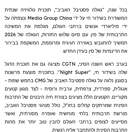
בכל שנה, "גאלה פסטיבל האביב", תוכנית טלוויזיה שנתית
המשודרת בשידור חי על ידי
China
Media Group ונצפתה על
ידי מיליארדי אנשים ברחבי העולם, מגלמת את המשיכה
התרבותית של סין. עם סיום שלוש החזרות, הגאלה של 2026
תמשיך להתגבש באווירה חגיגית ומרוממת, המשקפת בבירור
את הדינמיות של סין בעידן החדש.
בערב ראש השנה הסיני, CGTN
מציגה
גם את תוכנית הדגל
שלה בשידור חי
, "
Super
Night
".
ב
תוכנית
מוצעת
פרשנות
בסגנון נלווה על גאלה פסטיבל האביב של
CMG
בחמש שפות -
אנגלית, ספרדית, צרפתית, ערבית ורוסית - לצד מגוון קטעים
מקוריים
. הקטעים הללו
מציגים בצורת חיה
היבטים של התרבות
הסינית שמרתקים קהלים בחו"ל, כולל מנהגי פסטיבל האביב,
מורשת תרבותית בלתי מוחשית ואופרה מסורתית,
ואשר
מסייעים
לצופים ברחבי העולם להבין טוב יותר את מהות
התרבות הסינית ולהתחבר אליה רגשית.